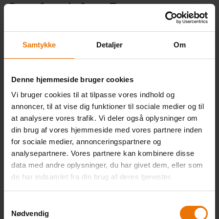
Samfundsfag, B
Om faget
Samtykke
Detaljer
Om
Samfundsfag omhandler danske og internationale
samfundsforhold. Faget giver på et empirisk og teoretisk
grundlag viden og kundskaber om og forståelse af de
dynamiske og komplekse kræfter – nationalt, regionalt og
Denne hjemmeside bruger cookies
globalt – der påvirker samfundsudviklingen. Ved at forbinde
Vi bruger cookies til at tilpasse vores indhold og
den aktuelle samfundsmæssige udvikling med sociologiske,
økonomiske og politiske begreber kvalificeres elevernes
annoncer, til at vise dig funktioner til sociale medier og til
standpunkter, handlemuligheder og viden, og eleverne opnår
at analysere vores trafik. Vi deler også oplysninger om
almendannelse og studiekompetence.
Find hele læreplanen
din brug af vores hjemmeside med vores partnere inden
her.
for sociale medier, annonceringspartnere og
analysepartnere. Vores partnere kan kombinere disse
OBS angående SU-timer:
data med andre oplysninger, du har givet dem, eller som
OBS: Der er løbende optag, derfor kan antal SU-timer på
nethold variere alt efter DIN startdato.
Kontakt vejledningen
de har indsamlet fra din brug af deres tjenester.
og hør mere
.
Eksamen
Samtykkevalg
Eksamen består af en mundtlig prøve.
Læs mere om eksamen i
Nødvendig