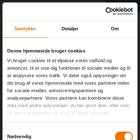
0
GÅ TIL VUCVEST.DK
Luk
Online tilmelding og
Samtykke
Detaljer
Om
fagudbud
VIGTIG INFO!
Denne hjemmeside bruger cookies
ONLINE TILMELDNING TIL HF OG AVU SAMT
Engelsk, B
OVERSIGT OVER UDBUD PÅ FVU
Vi bruger cookies til at tilpasse vores indhold og
annoncer, til at vise dig funktioner til sociale medier og til
Ansøg online om tilmelding til hf-enkeltfag, hf-net og
at analysere vores trafik. Vi deler også oplysninger om
TIL SØGNING
uddannelsespakker. Du kan også finde oversigter over
vores udbud på avu (9-10 klasse) og FVU
din brug af vores hjemmeside med vores partnere inden
(Kompetenceløft med Forberedende
for sociale medier, annonceringspartnere og
Voksenundervisning). Vær opmærksom på, at alle hold
Pris: DKK 550,00
analysepartnere. Vores partnere kan kombinere disse
ikke er skemalagt endnu.
data med andre oplysninger, du har givet dem, eller som
Om faget
Vis beskrivelser for online-undervisning
2-ÅRIGT HF
de har indsamlet fra din brug af deres tjenester.
Vil du begynde på 2-årigt hf, skal du søge via
www.optagelse.dk
inden den 1. marts.
Engelsk er et videns- og kundskabsfag, et færdighedsfag og
Læs mere om 2-årigt hf på VUC Vest
et kulturfag. Faget beskæftiger sig med engelsk sprog,
Samtykkevalg
engelsksprogede tekster og litteratur, engelsksprogede
Nødvendig
UNGE UNDER 25 ÅR